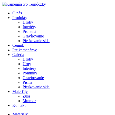
O nás
Produkty
Hroby
Interiéry
Písmená
Gravírovanie
Pieskovanie skla
Cenník
Pre kamenárov
Galéria
Hroby
Urny
Interiéry
Pomníky
Gravírovanie
Písma
Pieskovanie skla
Materiály
Žula
Mramor
Kontakt
Materiály