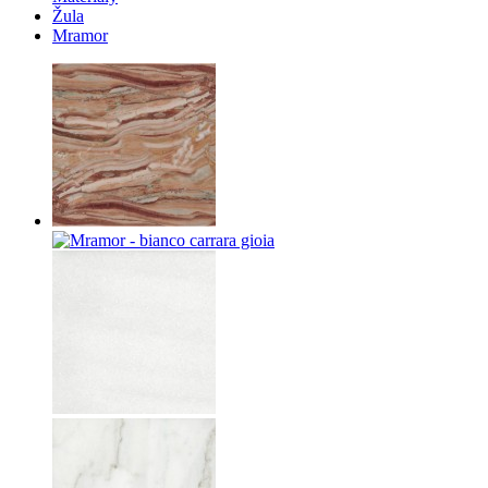
Žula
Mramor