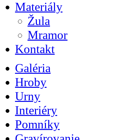
Materiály
Žula
Mramor
Kontakt
Galéria
Hroby
Urny
Interiéry
Pomníky
Gravírovanie