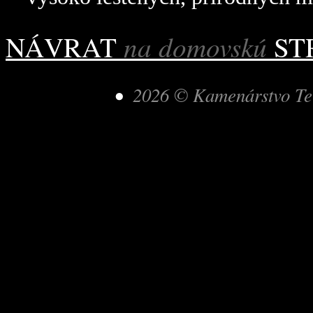
na domovskú
NÁVRAT
ST
•
2026 © Kamenárstvo Ter