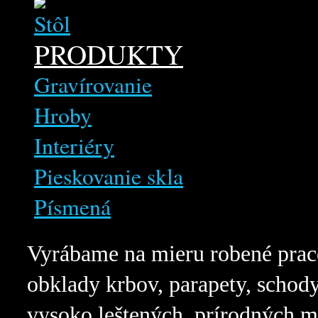
PRODUKTY
Gravírovanie
Hroby
Interiéry
Pieskovanie skla
Písmená
Vyrábame na mieru robené prac
obklady krbov, parapety, schod
vysoko leštených, prírodných m